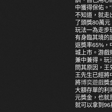
訓、自己用心
中獲得保佑。
不知道，就走
了頭獎80萬
玩法一為走步
有身臨其境的感
返獎率65%，
城上市。游戲
兼中兼得。玩
問其原因，王
王先生已經將
將
博奕遊戲
獎
大額存單的利率
元獎金，也就
就可以拿到96