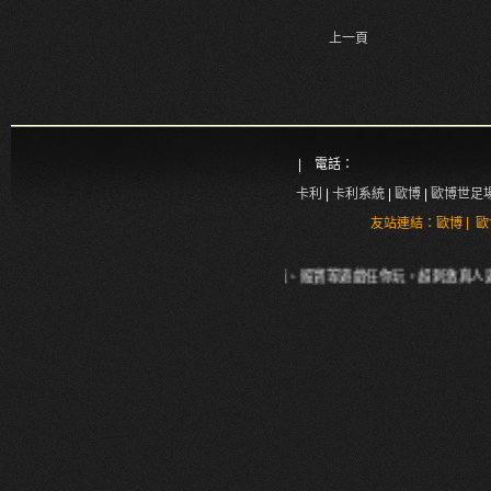
上一頁
| 電話：
卡利
|
卡利系統
|
歐博
|
歐博世足
|
友站連結：
歐博
歐
真人世足場中投注、輪盤、骰寶等遊戲任你玩，超刺激真人遊戲，不