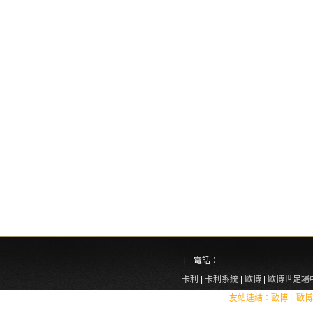
| 電話：
卡利
|
卡利系統
|
歐博
|
歐博世足場
|
友站連結：
歐博
歐博