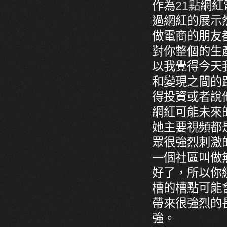
作為
21點
網紅
過網紅的展示
做電商的朋友
對你整個的生
以我覺得今天
和變現之間的
得投資或者說
網紅可能未來
她主要視頻都
眾很強烈刺激
一個社區叫做
好了，所以你
槽的槽點可能
帶來很強烈的
強。