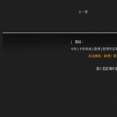
上一頁
| 電話：
卡利
|
卡利系統
|
歐博
|
歐博世足
|
友站連結：
歐博
歐
真人世足場中投注、輪