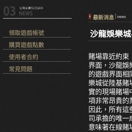
最新消息
news
沙龍娛樂城
領取遊戲帳號
購買遊戲點數
賭場靠近約束
使用者合約
界面，沙龍娛
常見問題
的遊戲界面相
樂城從陸基賭
實的現場賭場
項非常昂貴的
因此，所有這
司承擔的唯一成
意味著在線賭