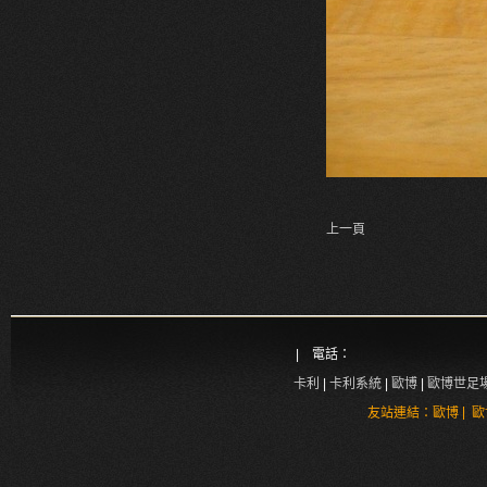
上一頁
| 電話：
卡利
|
卡利系統
|
歐博
|
歐博世足
|
友站連結：
歐博
歐