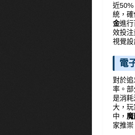
近50
統，確
金
進行
效投注
視覺設
電
對於追
率。部
是消耗
大，玩
中，
魔
家推崇