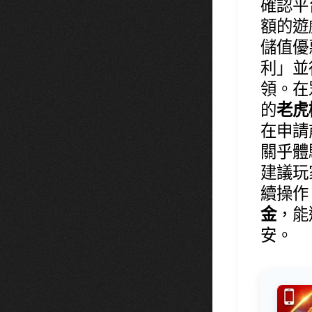
確認平
額的遊
儲值優
利」並
領。在
的
老虎
在申請
關乎體
建議玩
續操作
金
，能
安。