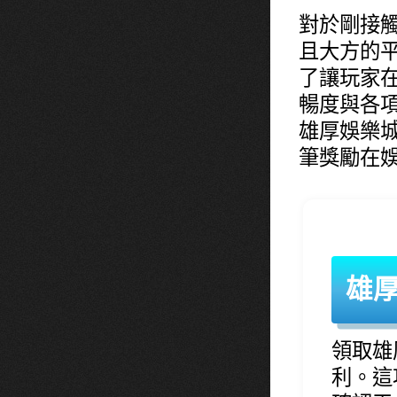
對於剛接
且大方的
了讓玩家
暢度與各
雄厚娛樂
筆獎勵在
雄
領取雄
利。這