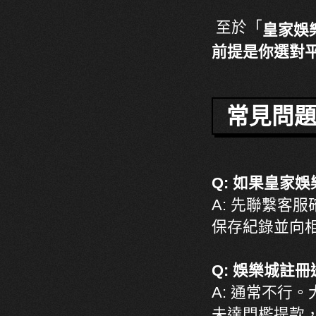
至於「
皇家娛
前提是你選對
常見問
Q: 如果皇家
A: 先聯繫客
保存紀錄並向
Q: 娛樂城註
A: 通常不行
未達門檻提款