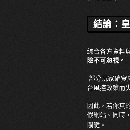
結論：
綜合各方資料
險不可忽視。
部分玩家確實
台風控政策而
因此，若你真
假網站。同時
關鍵。