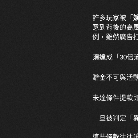
許多玩家被「
意到背後的高
例，雖然廣告
須達成「30倍
贈金不可與活
未達條件提款
一旦被判定「
這些條款往往