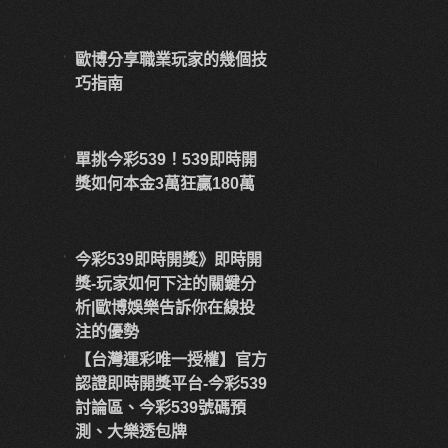
歐博分享職業玩家的幾個技
巧指南
單挑今彩539！539即時開
獎如何本金3萬狂贏180萬
今彩539即時開獎》即時開
獎-玩家如何下注的關鍵分
析|歐博娛樂告訴你在線投
注的優勢
【台灣運彩唯一授權】官方
認證即時開獎平台-今彩539
討論區、今彩539號碼預
測、大樂透包牌