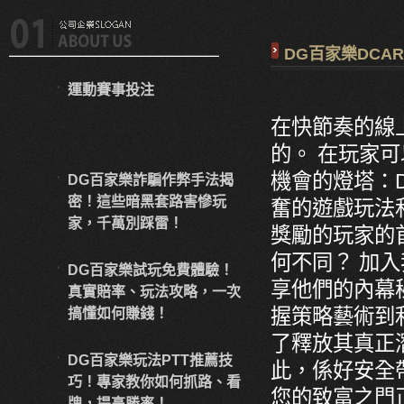
DG百家樂DCA
運動賽事投注
在快節奏的線
的。 在玩家
機會的燈塔：D
DG百家樂詐騙作弊手法揭
密！這些暗黑套路害慘玩
奮的遊戲玩法
家，千萬別踩雷！
獎勵的玩家的首
何不同？ 加入
DG百家樂試玩免費體驗！
享他們的內幕
真實賠率、玩法攻略，一次
握策略藝術到
搞懂如何賺錢！
了釋放其真正
DG百家樂玩法PTT推薦技
此，係好安全帶
巧！專家教你如何抓路、看
您的致富之門
牌，提高勝率！