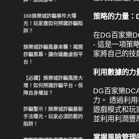
策略的力量：D
168娛樂城詐騙事件大曝
光！玩家應如何辨識詐騙陷
阱？
在DG百家樂
- 這是一項
娛樂城詐騙風暴來襲！揭開
家將自己的技
詐騙黑幕，讓你遠離虛假平
台！
利用數據的力
【必讀】娛樂城詐騙風險大
增！如何辨識詐騙平台，保
DG百家樂D
障自身權益？
力。 透過利
遊戲模式和玩
詐騙警示！娛樂城詐騙最新
手法曝光，玩家必須防範的
並利用利潤豐
陷阱！
掌握風險管理