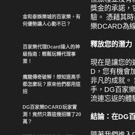
獎金的承諾，
驗。 憑藉其
金和泰娛樂城的百家樂，有
何優勢讓人心動不已？
樂DCARD
釋放您的潛力：
百家樂代理Dcard達人的神
級指南：輕鬆玩轉代理事
現在是讓您的
業！
D，您有機會
魔龍傳奇破解！想知道高手
非凡的成就。
都怎麼玩？原來他們都用這
手，DG百家
招
流連忘返的體
DG百家樂DCARD玩家實
測！竟然只靠這幾招賺了20
結論：在DG百
萬？
隨著我們進入